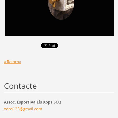
« Retorna
Contacte
Assoc. Esportiva Els Xops SCQ
xops123@
gmail.co
m