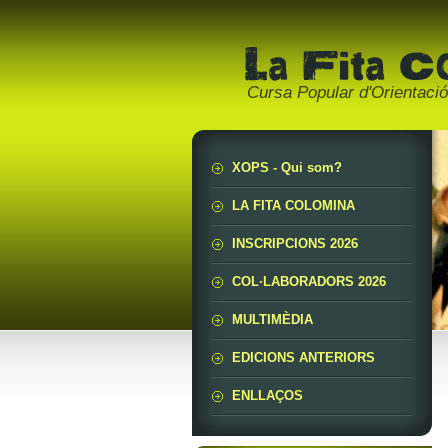
Cursa Popular d'Orientaci
XOPS - Qui som?
LA FITA COLOMINA
INSCRIPCIONS 2026
COL·LABORADORS 2026
MULTIMÈDIA
EDICIONS ANTERIORS
ENLLAÇOS