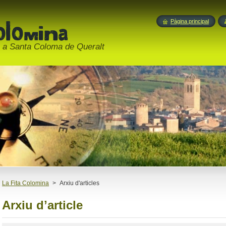
Pàgina principal
ó a Santa Coloma de Queralt
La Fita Colomina
>
Arxiu d'articles
Arxiu dʼarticle