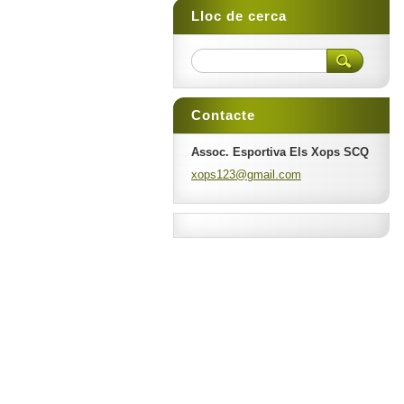
Lloc de cerca
Contacte
Assoc. Esportiva Els Xops SCQ
xops123@
gmail.co
m