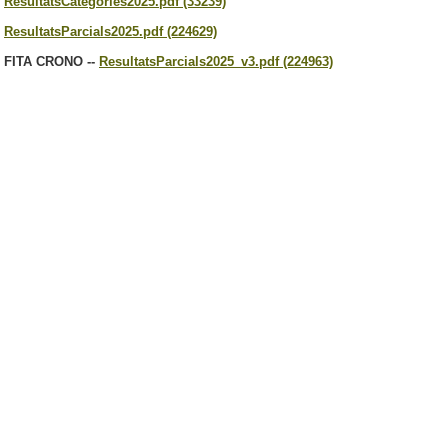
ResultatsCategories2025.pdf (33239)
ResultatsParcials2025.pdf (224629)
FITA CRONO --
ResultatsParcials2025_v3.pdf (224963)