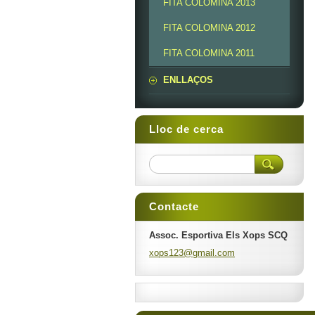
FITA COLOMINA 2013
FITA COLOMINA 2012
FITA COLOMINA 2011
ENLLAÇOS
Lloc de cerca
Contacte
Assoc. Esportiva Els Xops SCQ
xops123@
gmail.co
m