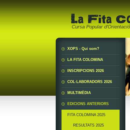
Cursa Popular d'Orientaci
XOPS - Qui som?
LA FITA COLOMINA
INSCRIPCIONS 2026
COL·LABORADORS 2026
MULTIMÈDIA
EDICIONS ANTERIORS
FITA COLOMINA 2025
RESULTATS 2025