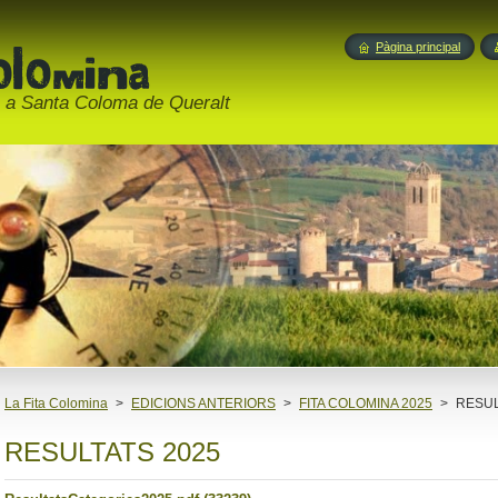
Pàgina principal
ó a Santa Coloma de Queralt
La Fita Colomina
>
EDICIONS ANTERIORS
>
FITA COLOMINA 2025
>
RESUL
RESULTATS 2025