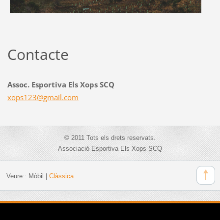
Contacte
Assoc. Esportiva Els Xops SCQ
xops123@
gmail.co
m
© 2011 Tots els drets reservats.
Associació Esportiva Els Xops SCQ
Veure::
Mòbil
|
Clàssica