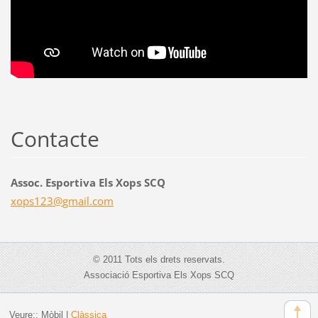
Contacte
Assoc. Esportiva Els Xops SCQ
xops123@
gmail.co
m
© 2011 Tots els drets reservats.
Associació Esportiva Els Xops SCQ
Veure::
Mòbil
|
Clàssica